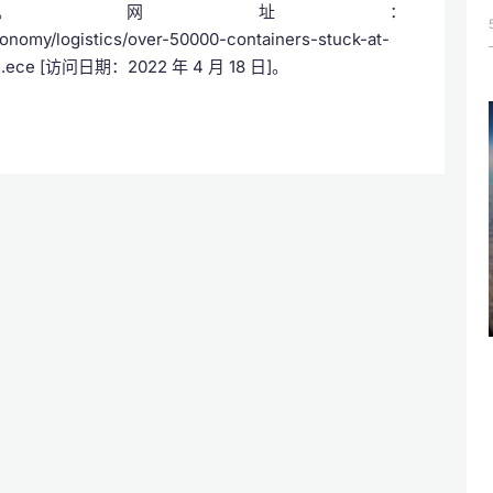
nessline.com。网址：
onomy/logistics/over-50000-containers-stuck-at-
3262.ece [访问日期：2022 年 4 月 18 日]。