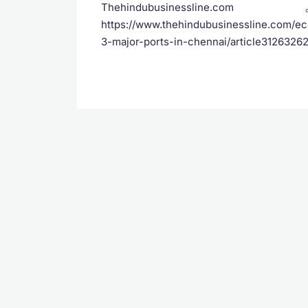
Thehindubusi
https://www.thehindubusinessline.com/ec
3-major-ports-in-chennai/article3126