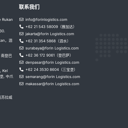
联系我们
e Rukan
info@forinlogistics.com
+62 21 543 58009（雅加达）
30.
jakarta@forin Logistics.com
ikan，泗
+62 31 354 5868（泗水）
surabaya@forin Logistics.com
+62 36 172 9061（登巴萨）
ya，南登巴
denpasar@forin Logistics.com
+62 24 3530 8604（三宝垄）
, Kel
三宝垄, 中爪
semarang@forin Logistics.com
makassar@forin Logistics.com
，
，南苏拉威