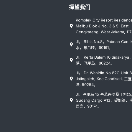
探望我们
Komplek City Resort Residenc
Malibu Blok J No. 3 & 5, East
Cengkareng, West Jakarta, 117
Jl。 Bibis No.8，Pabean Cant
水，东爪哇，60161。
Jl。 Kerta Dalem 10 Sidakar
萨，巴厘岛，80224。
Jl。 Dr. Wahidin No 82C Unit B
Jatingaleh, Kec Candisari, 
哇, 50254。
Jl。巴厘岛 15 号苏丹哈桑丁机场
Gudang Cargo A13，望加锡
西岛，90174。