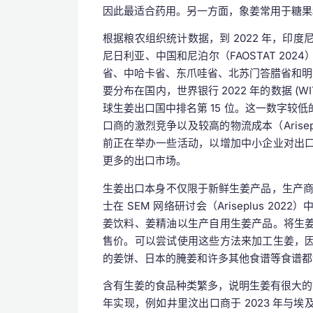
因此最适合药用。另一方面，象姜常用于糖果
根据粮农组织统计数据，到 2022 年，印度
尼日利亚、中国和尼泊尔（FAOSTAT 20
省、中哈卡省、东爪哇省、北苏门答腊省和明古
要分布在国内，世界银行 2022 年的数据 (W
球生姜出口国中排名第 15 位。这一数字较
口商的激烈竞争以及较高的物流成本（Arise
前正在举办一些活动，以增加中小企业对出
更多的出口市场。
生姜出口本身不仅限于新鲜生姜产品，生产商还
士在 SEM 网络研讨会（Ariseplus 
姜饮料、姜精油以生产自用生姜产品。将生
售价。可以尝试使用这些方法来加工生姜，
的姜饼、日本的腌姜和许多其他食谱等食谱都证明了
含有生姜的食品种类繁多，说明生姜有很大的市
年实现，例如井里汶出口商于 2023 年与