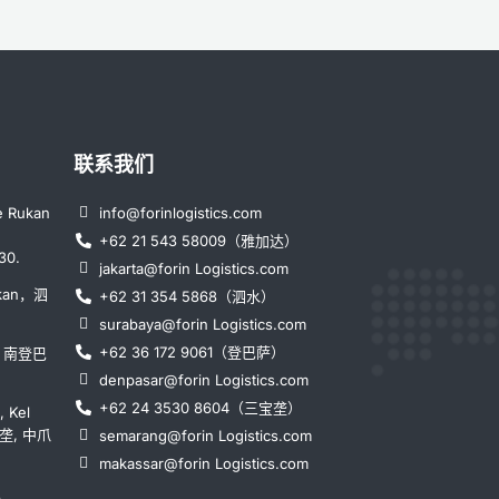
联系我们
e Rukan
info@forinlogistics.com
+62 21 543 58009（雅加达）
30.
jakarta@forin Logistics.com
ikan，泗
+62 31 354 5868（泗水）
surabaya@forin Logistics.com
+62 36 172 9061（登巴萨）
ya，南登巴
denpasar@forin Logistics.com
+62 24 3530 8604（三宝垄）
, Kel
三宝垄, 中爪
semarang@forin Logistics.com
makassar@forin Logistics.com
，