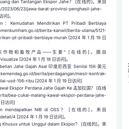
uang dan Tantangan Ekspor Jahe？ [在线的]。来自
sh/2023/06/23/jawa-barat-provinsi-penghasil-jahe-
 日访问]。
n：Kemudahan Mendirikan PT Pribadi Berbiaya
mham.go.id/berita-kanwil/berita-utama/5121-
ikan-pt-pribadi-berbiaya-murah [2024 年 1 月 19 日
“农作物和畜牧产品——生姜” [在线的]。摘自
L/visualize [2024 年 1 月 18 日访问]。
elian Jahe Gajah Asal 印度尼西亚 Senilai 156 美元
ag.go.id/berita/perdagangan/mesir-kontrak-
ilai-usd-156-ribu [2024 年 1 月 19 日访问]
wal Ekspor Perdana Jahe Gajah Ke 孟加拉国？ [在线
ta/bea-cukai-malang-kawal-ekspor-perdana-jahe-
19 日访问]
dan mendapatkan NIB di OSS？ [在线的]。来自
si/detail/4 [2024 年 1 月 19 日访问]。
usus untuk Unggul dalam Ekspor？ [在线的]。来