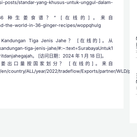
si-posts/standar-yang-khusus-untuk-unggul-dalam-
 36 种生姜食谱？” [在线的]。来自
und-the-world-in-36-ginger-recipes/woppqhulg
ndungan Tiga Jenis Jahe？ [在线的]。从
-kandungan-tiga-jenis-jahe/#:~:text=SurabayaUntuk1
itdanjahegajah。 [访问日期：2024 年 1 月 18 日]。
22年生姜出口量按国家划分？ [在线的]。来自
e/en/country/ALL/year/2022/tradeflow/Exports/partner/WLD/pro