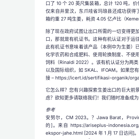
口了 10 个 20 英尺集装箱，总计 120 吨，价值
仅来自井里汶，东爪哇省玛琅县还成功获得了
箱约重 27 吨生姜，耗资 4.05 亿卢比（Kemen
除了现在政府试图让出口所需的一切变得更
口，那就是有机证书。这种有机认证对于运
此有机证书意味着该产品（本例中为生姜）
化学农药和合成肥料、使用轮换制度、不使
饲料（Rinaldi 2022）。该有机认证分为
以及国际组织，如 SKAL、IFOAM。如果
接 – https://icert.id/sertifikasi-o
它怎么样？您有兴趣探索生姜出口的巨大前
虑？欲知更多请联络我们！我们随时准备成为
参考
安努尔，CM 2023。？Jawa Barat，Provinsi 
的]。来自 https://ariseplus-indonesia.org
ekspor-jahe.html [2024 年 1 月 17 日访问]。