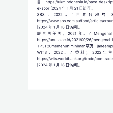
自 https://ukmindonesia.id/baca-deskrip
ekspor [2024 年 1 月 21 日访问]。
SBS，2022。“世界各地的
https://www.sbs.com.au/food/article/aro
[2024 年 1 月 18 日访问]。
联合国美国，2021 年。？Mengenal Ka
https://unusa.ac.id/2021/09/26/mengenal
TP3T20memenuhiminiman草药，jaheempr
WITS，2022。？香料； 20
https://wits.worldbank.org/trade/comtrad
[2024 年 1 月 18 日访问]。