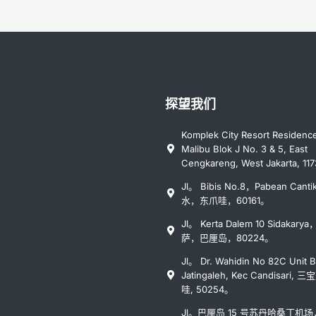
探望我们
Komplek City Resort Residenc
Malibu Blok J No. 3 & 5, East
Cengkareng, West Jakarta, 117
Jl。 Bibis No.8，Pabean Cant
水，东爪哇，60161。
Jl。 Kerta Dalem 10 Sidakar
萨，巴厘岛，80224。
Jl。 Dr. Wahidin No 82C Unit B
Jatingaleh, Kec Candisari, 
哇, 50254。
Jl。巴厘岛 15 号苏丹哈桑丁机场