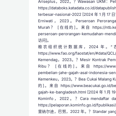
Ariseplus，2022。？Wawasan UKM：Pel
https://databoks.katadata.co.id/datapubli
terbesar-nasional-2022 [2024 年 1 月 17
Erniwati，2023。Perseroan Peroranga
Murah？ [在线的]。来自 https://ntb.kemenku
perseroan-perorangan-kemudahan-mendir
访问]。
粮农组织统计数据库，2024 年。
https://www.fao.org/faostat/en/#data/QC
Kemendag，2023。？Mesir Kontrak Pemb
Ribu？ [在线的]。来自 https://www.kemend
pembelian-jahe-gajah-asal-indonesia-sen
Kemenkeu，2023。？Bea Cukai Malang Ka
的]。来自 https://www.beacukai.go.id/beri
gajah-ke-bangladesh.html [2024 年 1 月 
Kominfo，2022。？Cara mendaftar 
https://pelaporan.kominfo.go.id/fpublika
里纳尔迪，巴努，2022 年。？Standar yang Kh